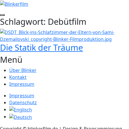
Zum
Inhalt
springen
Seitenleiste
Schlagwort:
Debütfilm
umschalten
Die Statik der Träume
Weiterlesen
→
Menü
Über Blinker
Kontakt
Impressum
Impressum
Datenschutz
Copyright © blinkerfilm.de | Design & Programmierung