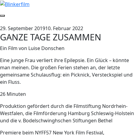
Zum
Inhalt
springen
Seitenleiste
umschalten
29. September 2019
10. Februar 2022
GANZE TAGE ZUSAMMEN
Ein Film von Luise Donschen
Eine junge Frau verliert ihre Epilepsie. Ein Glück – könnte
man meinen. Die großen Ferien stehen an, der letzte
gemeinsame Schulausflug: ein Picknick, Versteckspiel und
ein Fluss.
26 Minuten
Produktion gefördert durch die Filmstiftung Nordrhein-
Westfalen, die Filmförderung Hamburg Schleswig-Holstein
und die v. Bodelschwinghschen Stiftungen Bethel
Premiere beim NYFF57 New York Film Festival,