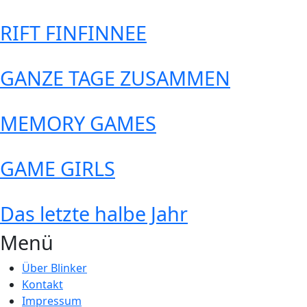
→
RIFT FINFINNEE
Weiterlesen
→
GANZE TAGE ZUSAMMEN
Weiterlesen
→
MEMORY GAMES
Weiterlesen
→
GAME GIRLS
Weiterlesen
→
Das letzte halbe Jahr
Weiterlesen
→
Menü
Über Blinker
Kontakt
Impressum