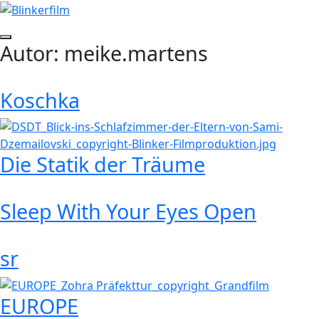
Zum
Inhalt
springen
Seitenleiste
Autor:
meike.martens
umschalten
Koschka
Weiterlesen
→
Die Statik der Träume
Weiterlesen
→
Sleep With Your Eyes Open
Weiterlesen
→
sr
Weiterlesen
→
EUROPE
Weiterlesen